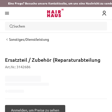
Eine Frage? Besuche unsere Kontaktseite, um uns eine Nachricht zu send
Suchen
Sonstiges
Dienstleistung
/
Ersatzteil / Zubehör (Reparaturabteilung
Art.Nr.:
3142686
Anmelden, um Preise zu sehen