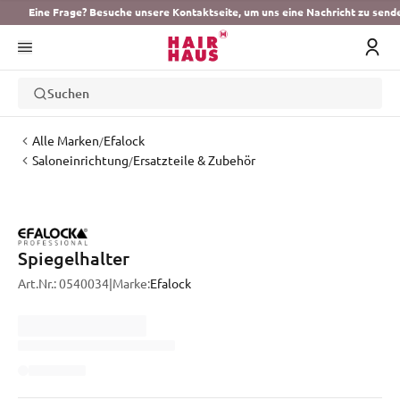
Eine Frage? Besuche unsere Kontaktseite, um uns eine Nachricht zu send
Suchen
Alle Marken
Efalock
/
Saloneinrichtung
Ersatzteile & Zubehör
/
Spiegelhalter
Art.Nr.:
0540034
|
Marke:
Efalock