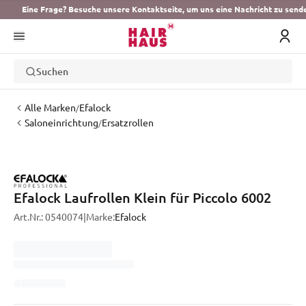
Eine Frage? Besuche unsere Kontaktseite, um uns eine Nachricht zu send
Suchen
Alle Marken
Efalock
/
Saloneinrichtung
Ersatzrollen
/
Efalock Laufrollen Klein für Piccolo 6002
Art.Nr.:
0540074
|
Marke:
Efalock