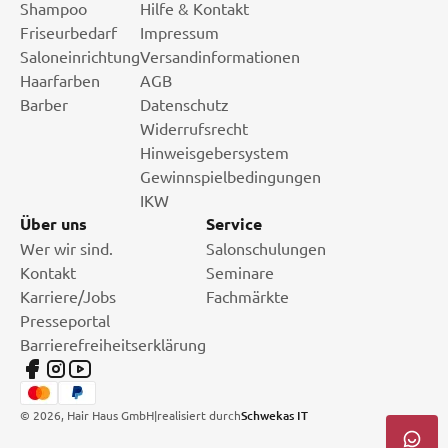
Shampoo
Hilfe & Kontakt
Friseurbedarf
Impressum
Saloneinrichtung
Versandinformationen
Haarfarben
AGB
Barber
Datenschutz
Widerrufsrecht
Hinweisgebersystem
Gewinnspielbedingungen
IKW
Über uns
Service
Wer wir sind.
Salonschulungen
Kontakt
Seminare
Karriere/Jobs
Fachmärkte
Presseportal
Barrierefreiheitserklärung
©
2026
, Hair Haus GmbH
|
realisiert durch
Schwekas IT