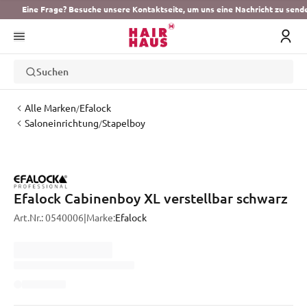
Eine Frage? Besuche unsere Kontaktseite, um uns eine Nachricht zu send
Suchen
Alle Marken
Efalock
/
Saloneinrichtung
Stapelboy
/
Efalock Cabinenboy XL verstellbar schwarz
Art.Nr.:
0540006
|
Marke:
Efalock