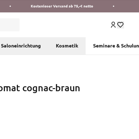
Kostenloser Versand ab 75,-€ netto
Saloneinrichtung
Kosmetik
Seminare & Schulu
omat cognac-braun