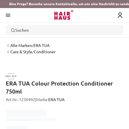
Eine Frage? Besuche unsere Kontaktseite, um uns eine Nachricht zu send
Suchen
Alle Marken
ERA TUA
/
Care & Style
Conditioner
/
ERA TUA Colour Protection Conditioner
750ml
Art.Nr.:
1230492
|
Marke:
ERA TUA