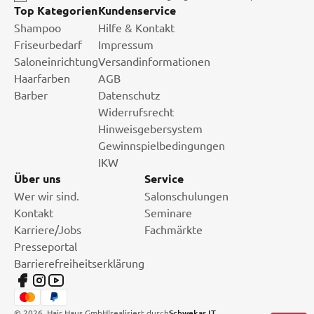
Top Kategorien
Kundenservice
Shampoo
Hilfe & Kontakt
Friseurbedarf
Impressum
Saloneinrichtung
Versandinformationen
Haarfarben
AGB
Barber
Datenschutz
Widerrufsrecht
Hinweisgebersystem
Gewinnspielbedingungen
IKW
Über uns
Service
Wer wir sind.
Salonschulungen
Kontakt
Seminare
Karriere/Jobs
Fachmärkte
Presseportal
Barrierefreiheitserklärung
©
2026
, Hair Haus GmbH
|
realisiert durch
Schwekas IT