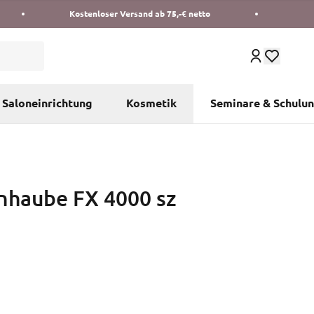
Kostenloser Versand ab 75,-€ netto
Saloneinrichtung
Kosmetik
Seminare & Schulu
enhaube FX 4000 sz