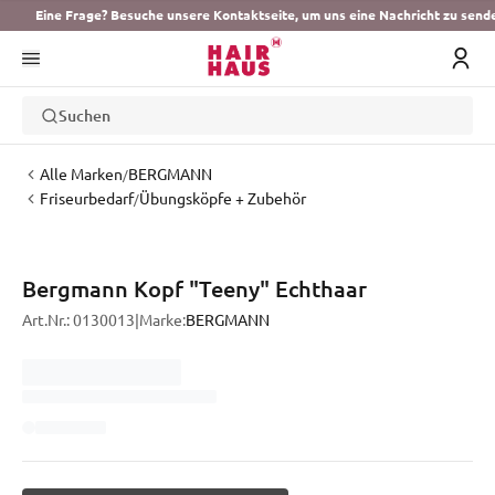
Eine Frage? Besuche unsere Kontaktseite, um uns eine Nachricht zu send
Suchen
Alle Marken
BERGMANN
/
Friseurbedarf
Übungsköpfe + Zubehör
/
Bergmann Kopf "Teeny" Echthaar
Art.Nr.:
0130013
|
Marke:
BERGMANN