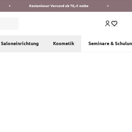
Kostenloser Versand ab 75,-€ netto
Saloneinrichtung
Kosmetik
Seminare & Schulu