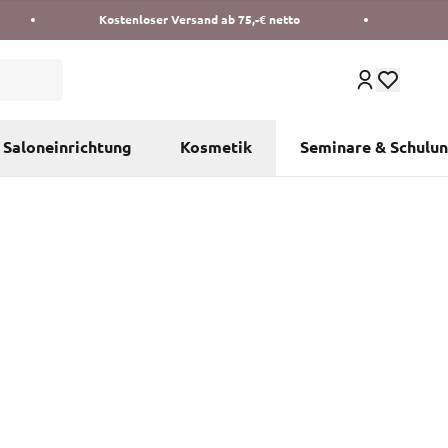
Kostenloser Versand ab 75,-€ netto
Saloneinrichtung
Kosmetik
Seminare & Schulu