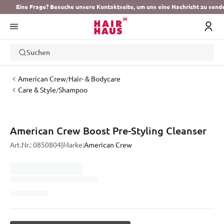
Eine Frage? Besuche unsere Kontaktseite, um uns eine Nachricht zu send
Suchen
American Crew
Hair- & Bodycare
/
Care & Style
Shampoo
/
American Crew Boost Pre-Styling Cleanser
Art.Nr.:
0850804
|
Marke:
American Crew