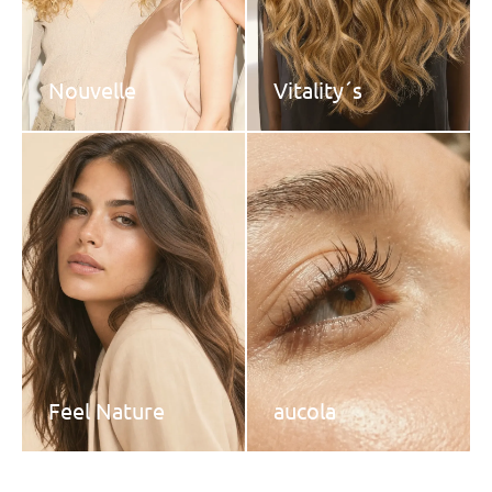
Nouvelle
Vitality´s
Feel Nature
aucola